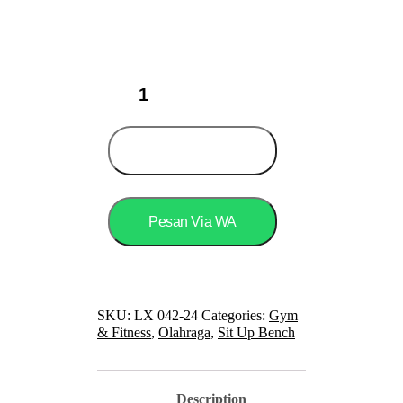
SPEEDS
Dumbbell
Sit
Up
Bench
Add to cart
Fitness
Model
DUMBELL
Stoll
Pesan Via WA
Sit
Up
Board
Kursi
Gym
042-
SKU:
LX 042-24
Categories:
Gym
24
& Fitness
,
Olahraga
,
Sit Up Bench
quantity
Description