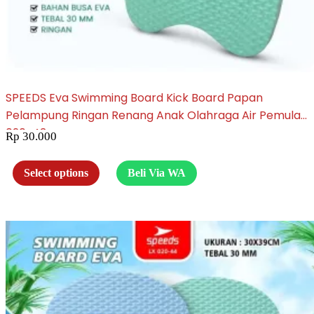
SPEEDS Eva Swimming Board Kick Board Papan
Pelampung Ringan Renang Anak Olahraga Air Pemula
020-43
Rp
30.000
Select options
Beli Via WA