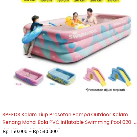
SPEEDS Kolam Tiup Prosotan Pompa Outdoor Kolam
Renang Mandi Bola PVC Inflatable Swimming Pool 020-
47-48-49-50-51-52-53
Rp
150.000
–
Rp
540.000