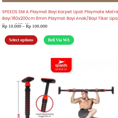
SPEEDS SNI A Playmat Bayi Karpet Lipat Playmate Matra
Bayi 180x200cm 6mm Playmat Bayi Anak/Bayi Tikar Lipa
Foam 027-13
Rp
10.000
–
Rp
100.000
Select options
Beli Via WA