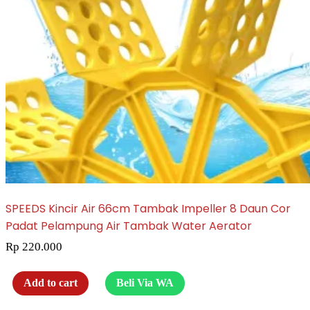
SPEEDS Kincir Air 66cm Tambak Impeller 8 Daun Cor
Padat Pelampung Air Tambak Water Aerator
Rp
220.000
Add to cart
Beli Via WA