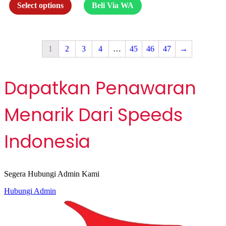
Select options
Beli Via WA
1
2
3
4
…
45
46
47
→
Dapatkan Penawaran
Menarik Dari Speeds
Indonesia
Segera Hubungi Admin Kami
Hubungi Admin