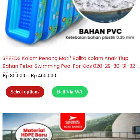
SPEEDS Kolam Renang Motif Balita Kolam Anak Tiup
Bahan Tebal Swimming Pool For Kids 020-29-30-31-32-
39-40
Rp
80.000
–
Rp
460.000
Select options
Beli Via WA