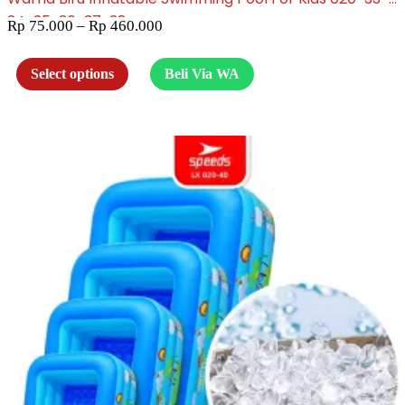
34-35-36-37-38
Rp
75.000
–
Rp
460.000
Select options
Beli Via WA