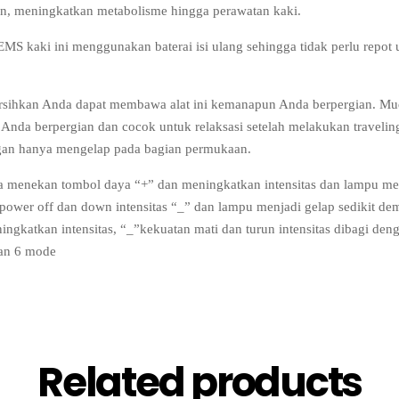
ian, meningkatkan metabolisme hingga perawatan kaki.
 EMS kaki ini menggunakan baterai isi ulang sehingga tidak perlu repot u
sihkan Anda dapat membawa alat ini kemanapun Anda berpergian. Muda
Anda berpergian dan cocok untuk relaksasi setelah melakukan travelin
ngan hanya mengelap pada bagian permukaan.
a menekan tombol daya “+” dan meningkatkan intensitas dan lampu meny
ower off dan down intensitas “_” dan lampu menjadi gelap sedikit dem
gkatkan intensitas, “_”kekuatan mati dan turun intensitas dibagi den
gan 6 mode
Related products