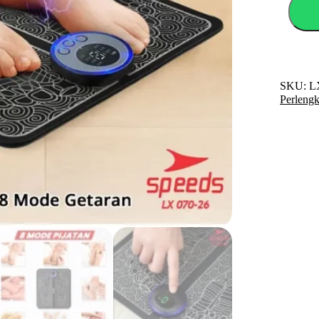
Elektrik
Pijat
Praktis
070-
26
quantity
SKU:
L
Perleng