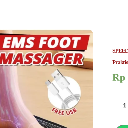
SPEEDS
Praktis
Rp
SPEED
EMS
Foot
Massage
Mat
Alat