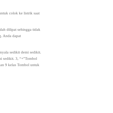
ntuk colok ke listrik saat
h dilipat sehingga tidak
g. Anda dapat
ala sedikit demi sedikit.
i sedikit. 3, “+”Tombol
gan 9 kelas Tombol untuk