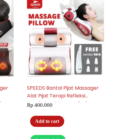
ager
SPEEDS Bantal Pijat Massager
Alat Pijat Terapi Refleksi
9
Kesehatan Massage Body
Rp
400.000
Elektrik Getar 070-13
Add to cart