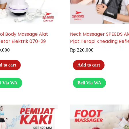
ol Body Massage Alat
Neck Massager SPEEDS Al
Getar Elektrik 070-29
Pijat Terapi Kneading Refl
Kesehatan Elektrik Bahu 
.000
Rp
220.000
Getar 070-15
 to cart
Add to cart
li Via WA
Beli Via WA