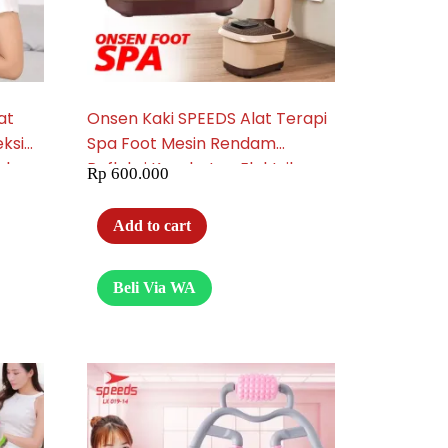
at
Onsen Kaki SPEEDS Alat Terapi
eksi
Spa Foot Mesin Rendam
Leher
Refleksi Kesehatan Elektrik
Rp
600.000
Massage Getar 070-17
Add to cart
Beli Via WA