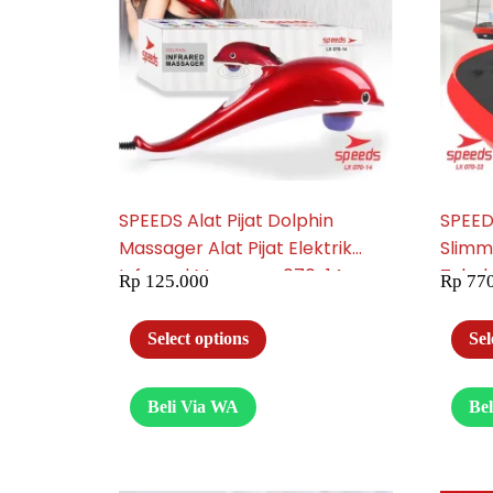
SPEEDS Alat Pijat Dolphin
SPEEDS
Massager Alat Pijat Elektrik
Slimm
Infrared Massager 070-14
Tubuh
Rp
125.000
Rp
770
070-2
Select options
Sel
Beli Via WA
Be