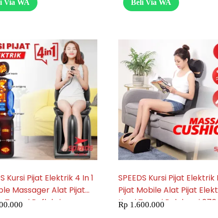
li Via WA
Beli Via WA
 Kursi Pijat Elektrik 4 In 1
SPEEDS Kursi Pijat Elektrik 
le Massager Alat Pijat
Pijat Mobile Alat Pijat Elekt
s Terapi Refleksi
Kursi Terapi Relaksasi 07
00.000
Rp
1.600.000
atan Massage Body 070-