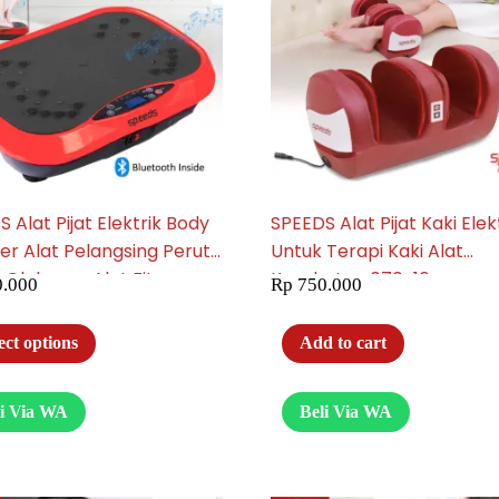
 Alat Pijat Elektrik Body
SPEEDS Alat Pijat Kaki Elek
er Alat Pelangsing Perut
Untuk Terapi Kaki Alat
 Olahraga Alat Fitness
Kesehatan 070-16
.000
Rp
750.000
2
ect options
Add to cart
li Via WA
Beli Via WA