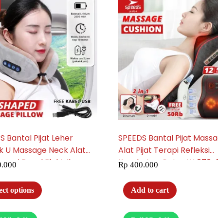
 Bantal Pijat Leher
SPEEDS Bantal Pijat Mass
k U Massage Neck Alat
Alat Pijat Terapi Refleksi
Terapi Pegal Elektrik
Kesehatan Getar LX 070-
.000
Rp
400.000
ble Perjalanan 070-27
ect options
Add to cart