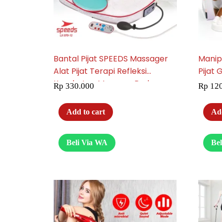
Bantal Pijat SPEEDS Massager
Manip
Alat Pijat Terapi Refleksi
Pijat 
Kesehatan Massage Body
Rp
330.000
Rp
120
Elektrik Getar 070-12
Add to cart
Add
Beli Via WA
Be