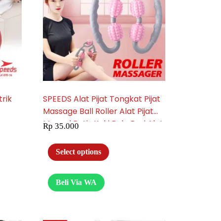
trik
SPEEDS Alat Pijat Tongkat Pijat
Massage Ball Roller Alat Pijat
Manual Betis Kaki Bola Duri Alat
Rp
35.000
Pijat Rumah 019-14
Select options
Beli Via WA