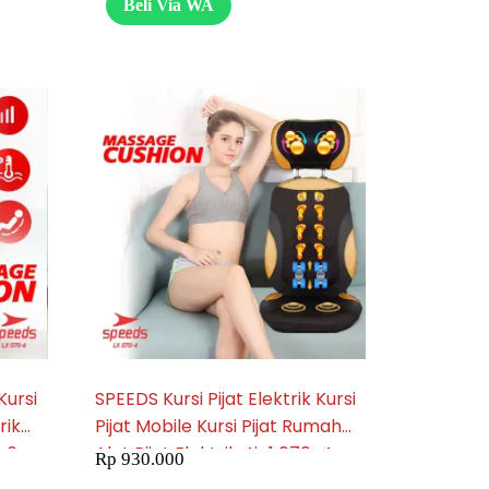
Beli Via WA
Kursi
SPEEDS Kursi Pijat Elektrik Kursi
rik
Pijat Mobile Kursi Pijat Rumah
0-6
Alat Pijat Elektrik 4in1 070-4
Rp
930.000