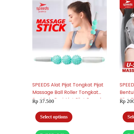
SPEEDS Alat Pijat Tongkat Pijat
SPEEDS
Massage Ball Roller Tongkat
Bentu
Duri Bola Duri Alat Pijat Rumah
Pijat 
Rp
37.500
Rp
200
019-13
Porta
Select options
Sel