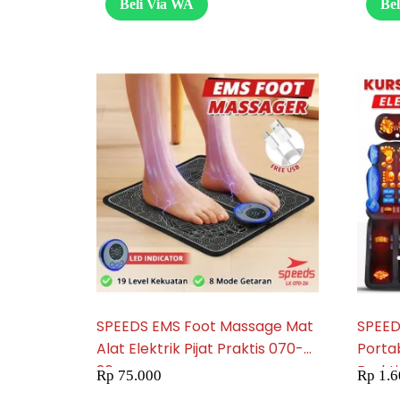
Beli Via WA
Be
SPEEDS EMS Foot Massage Mat
SPEEDS
Alat Elektrik Pijat Praktis 070-
Portab
26
Prakti
Rp
75.000
Rp
1.6
Keseh