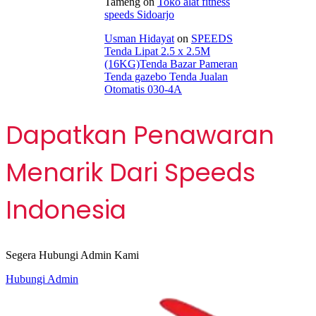
Tameng
on
Toko alat fitness
speeds Sidoarjo
Usman Hidayat
on
SPEEDS
Tenda Lipat 2.5 x 2.5M
(16KG)Tenda Bazar Pameran
Tenda gazebo Tenda Jualan
Otomatis 030-4A
Dapatkan Penawaran
Menarik Dari Speeds
Indonesia
Segera Hubungi Admin Kami
Hubungi Admin