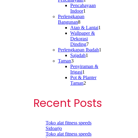
product
Pencahayaan
1
Indoor
1
product
Perlengkapan
8
Bangunan
8
products
1
Atap & Lantai
1
product
Wallpaper &
Dekorasi
7
Dinding
7
products
1
Perlengkapan Ibadah
1
1
product
Sajadah
1
3
product
Taman
3
products
Penyiraman &
1
Irigasi
1
product
Pot & Planter
2
Taman
2
products
Recent Posts
Toko alat fitness speeds
Sidoarjo
Toko alat fitness speeds