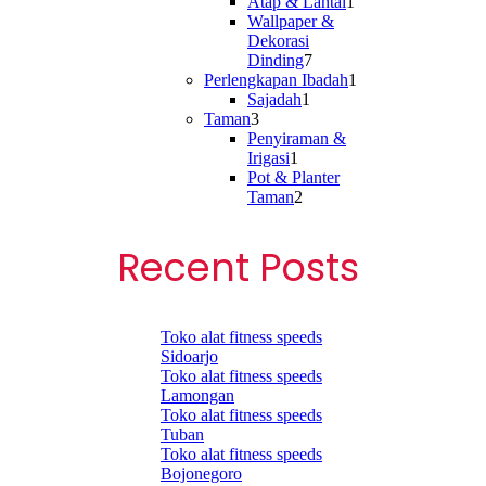
products
1
Atap & Lantai
1
product
Wallpaper &
Dekorasi
7
Dinding
7
products
1
Perlengkapan Ibadah
1
1
product
Sajadah
1
3
product
Taman
3
products
Penyiraman &
1
Irigasi
1
product
Pot & Planter
2
Taman
2
products
Recent Posts
Toko alat fitness speeds
Sidoarjo
Toko alat fitness speeds
Lamongan
Toko alat fitness speeds
Tuban
Toko alat fitness speeds
Bojonegoro