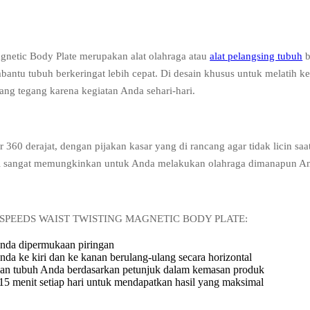
netic Body Plate merupakan alat olahraga atau
alat pelangsing tubuh
b
mbantu tubuh berkeringat lebih cepat. Di desain khusus untuk melatih ke
ng tegang karena kegiatan Anda sehari-hari.
r 360 derajat, dengan pijakan kasar yang di rancang agar tidak licin sa
il sangat memungkinkan untuk Anda melakukan olahraga dimanapun An
EEDS WAIST TWISTING MAGNETIC BODY PLATE:
anda dipermukaan piringan
a ke kiri dan ke kanan berulang-ulang secara horizontal
an tubuh Anda berdasarkan petunjuk dalam kemasan produk
15 menit setiap hari untuk mendapatkan hasil yang maksimal