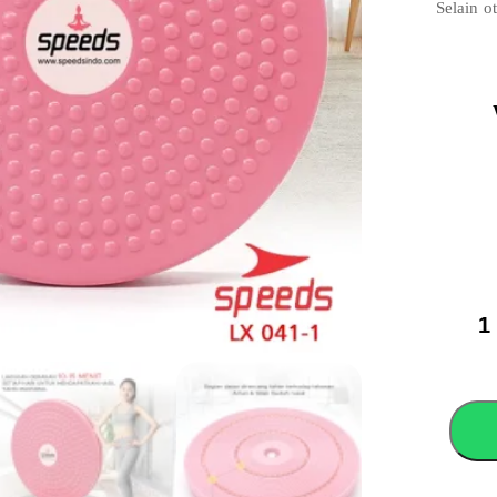
Selain o
dengan a
pada bag
SPEED
Waist
Twisting
Magneti
Body
Plate
Alat
Pembaka
Lemak
LX041-