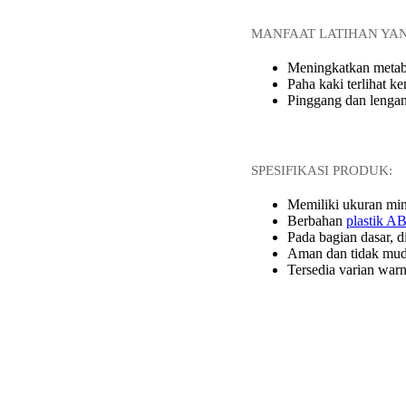
MANFAAT LATIHAN YAN
Meningkatkan metab
Paha kaki terlihat k
Pinggang dan lengan
SPESIFIKASI PRODUK:
Memiliki ukuran min
Berbahan
plastik A
Pada bagian dasar, d
Aman dan tidak mud
Tersedia varian warn