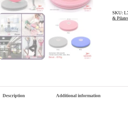
1
quantity
SKU:
L
& Pilate
Description
Additional information