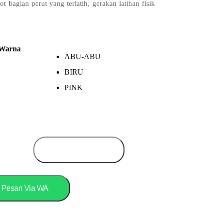
tot bagian perut yang terlatih, gerakan latihan fisik
lat ini juga melatih otot lengan, pinggang serta otot
ian tubuh lainnya.
Warna
ABU-ABU
BIRU
PINK
S
Add to cart
c
Pesan Via WA
r