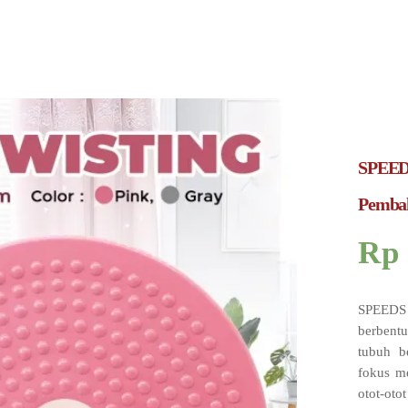
SPEEDS
Pemba
Rp
SPEEDS W
berbentu
tubuh b
fokus me
otot-oto