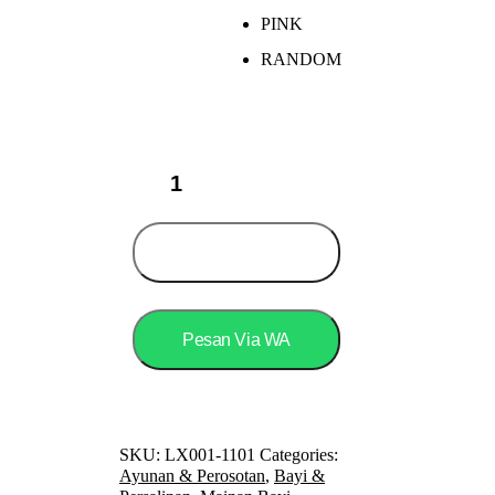
PINK
RANDOM
SPEEDS
Perosotan
Anak
Karakter
Lucu
Add to cart
Mainan
Seluncuran
Anak
Free
Pesan Via WA
Ring
Basket
Prosotan
2
In
1
SKU:
LX001-1101
Categories:
Berkualitas
Ayunan & Perosotan
,
Bayi &
LX001-