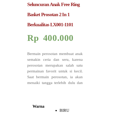
Seluncuran Anak Free Ring
Basket Prosotan 2 In 1
Berkualitas LX001-1101
Rp
400.000
Bermain perosotan membuat anak
semakin ceria dan seru, karena
perosotan merupakan salah satu
permainan favorit untuk si kecil.
Saat bermain perosotan, ia akan
menaiki tangga terlebih dulu dan
akan melatih sikecil untuk
menjaga keseimbangan serta
mengkoordinasikan mata, kaki dan
tangan sebelum akhirnya merosot
Warna
BIRU
ke bawah.