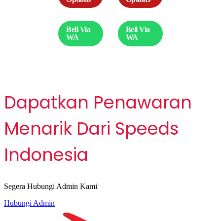
ori barang
Pengering
import 019-
Mesin Cuci
Beli Via
Beli Via
04
Trevelling
WA
WA
Hemat Energi
206-24
Dapatkan Penawaran
Menarik Dari Speeds
Indonesia
Segera Hubungi Admin Kami
Hubungi Admin