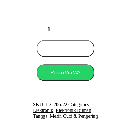
SPEEDS
Mesin
Cuci
Mini
Portable
Add to cart
Low
Watt
206-
22
Pesan Via WA
quantity
SKU:
LX 206-22
Categories:
Elektronik
,
Elektronik Rumah
Tangga
,
Mesin Cuci & Pengering