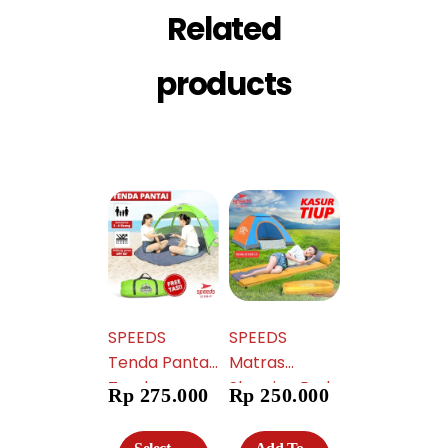
Related
products
SPEEDS
SPEEDS
Tenda Pantai
Matras
Tenda
Sleeping Pad
Rp
275.000
Rp
250.000
Camping
Portable
Terbuka 4
Outdoor