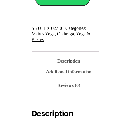
Original
Aerobic
Original
6mm
anti
SKU:
LX 027-01
Categories:
slip
Matras Yoga
,
Olahraga
,
Yoga &
TPE
Pilates
Original
Impor
027-
01
Description
quantity
Additional information
Reviews (0)
Description