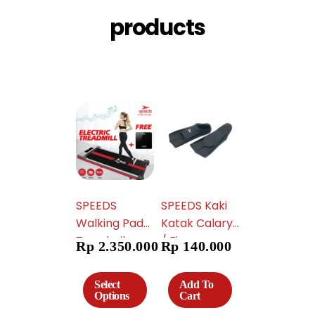
products
SPEEDS
SPEEDS Kaki
Walking Pad
Katak Calary
Treadmil
/ Fin renang
Rp
2.350.000
Rp
140.000
Elektrik 042-
Free Tas
18
SNORKELING
Select
Add To
SNORKLING
Options
Cart
FINS DIVING