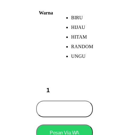
Warna
BIRU
HIJAU
HITAM
RANDOM
UNGU
SPEEDS
Matras
Yoga
serba
guna
Add to cart
PVC
Tebal
dan
Berkualitas,
Pesan Via WA
Import