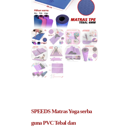
SPEEDS Matras Yoga serba
guna PVC Tebal dan