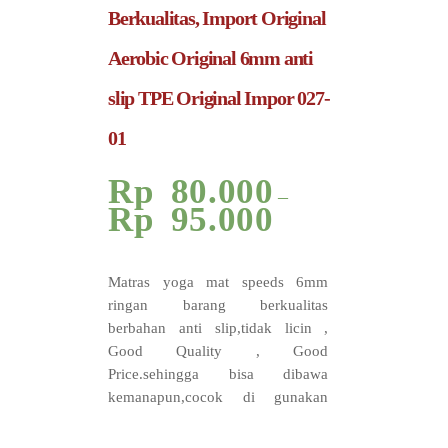
Berkualitas, Import Original
Aerobic Original 6mm anti
slip TPE Original Impor 027-
01
Rp
80.000
–
Rp
95.000
Matras yoga mat speeds 6mm
ringan barang berkualitas
berbahan anti slip,tidak licin ,
Good Quality , Good
Price.sehingga bisa dibawa
kemanapun,cocok di gunakan
pada saat santai dan tidak mudah
kempis