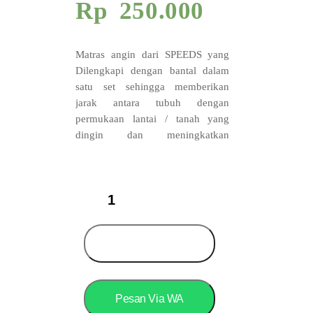
Rp
250.000
Matras angin dari SPEEDS yang
Dilengkapi dengan bantal dalam
satu set sehingga memberikan
jarak antara tubuh dengan
permukaan lantai / tanah yang
dingin dan meningkatkan
kenyamanan saat tidur serta
menjaga kehangatan suhu tubuh.
SPEEDS
Matras
Sleeping
Pad
Portable
Add to cart
Outdoor
Waterproof
018-
37
Pesan Via WA
quantity