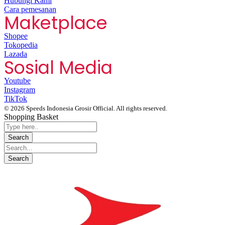
Hubungi Kami
Cara pemesanan
Maketplace
Shopee
Tokopedia
Lazada
Sosial Media
Youtube
Instagram
TikTok
© 2026 Speeds Indonesia Grosir Official. All rights reserved.
Shopping Basket
Segera chat kami, Diskon Harga Grosir terbatas !!!