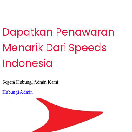
Dapatkan Penawaran
Menarik Dari Speeds
Indonesia
Segera Hubungi Admin Kami
Hubungi Admin