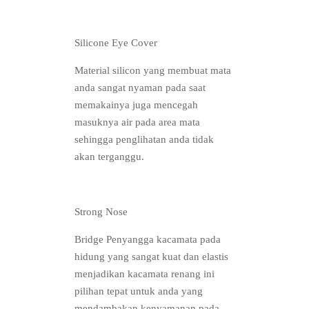
Silicone Eye Cover
Material silicon yang membuat mata
anda sangat nyaman pada saat
memakainya juga mencegah
masuknya air pada area mata
sehingga penglihatan anda tidak
akan terganggu.
Strong Nose
Bridge Penyangga kacamata pada
hidung yang sangat kuat dan elastis
menjadikan kacamata renang ini
pilihan tepat untuk anda yang
mendambakan kenyamanan pada