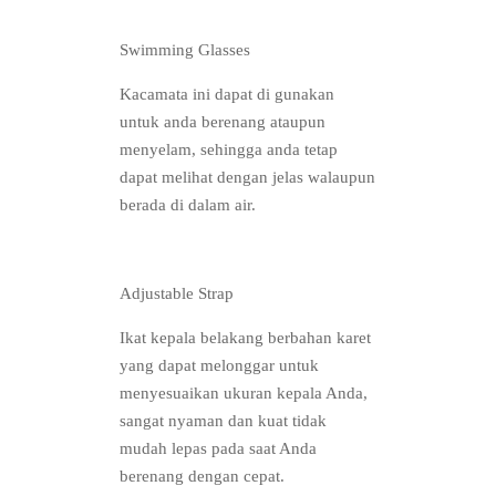
Swimming Glasses
Kacamata ini dapat di gunakan
untuk anda berenang ataupun
menyelam, sehingga anda tetap
dapat melihat dengan jelas walaupun
berada di dalam air.
Adjustable Strap
Ikat kepala belakang berbahan karet
yang dapat melonggar untuk
menyesuaikan ukuran kepala Anda,
sangat nyaman dan kuat tidak
mudah lepas pada saat Anda
berenang dengan cepat.