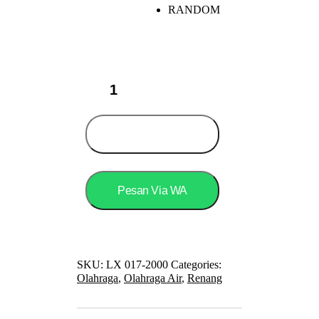
RANDOM
SPEEDS
Kacamata
Renang
Dewasa
Bonus
Add to cart
Kacamata
Anak
Swimming
Goggles
Pesan Via WA
Antifog
&UV
Shield
017-
2000
quantity
SKU:
LX 017-2000
Categories:
Olahraga
,
Olahraga Air
,
Renang