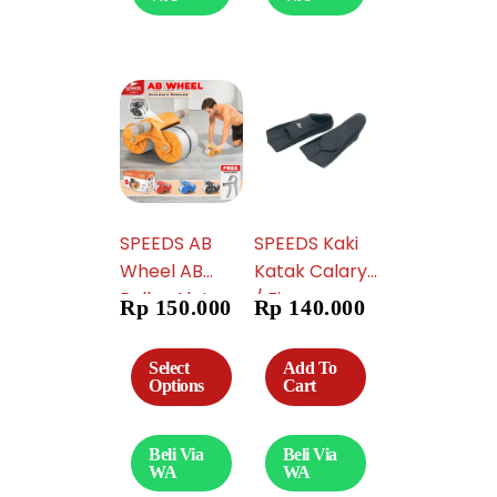
SPEEDS AB
SPEEDS Kaki
Wheel AB
Katak Calary
Roller Alat
/ Fin renang
Rp
150.000
Rp
140.000
Push Up
Free Tas
Double Wheel
SNORKELING
Select
Add To
Roda Fitness
SNORKLING
Options
Cart
009-01
FINS DIVING
SELAM 017-
Beli Via
Beli Via
2405
WA
WA