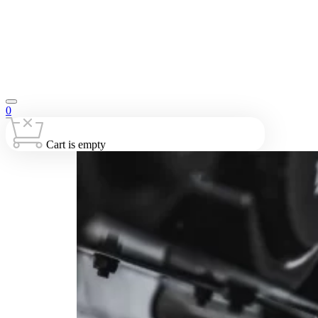
0
Cart is empty