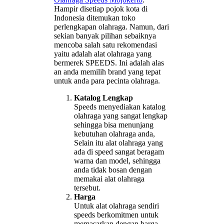
Hampir disetiap pojok kota di
Indonesia ditemukan toko
perlengkapan olahraga. Namun, dari
sekian banyak pilihan sebaiknya
mencoba salah satu rekomendasi
yaitu adalah alat olahraga yang
bermerek SPEEDS. Ini adalah alas
an anda memilih brand yang tepat
untuk anda para pecinta olahraga.
Katalog Lengkap
Speeds menyediakan katalog
olahraga yang sangat lengkap
sehingga bisa menunjang
kebutuhan olahraga anda,
Selain itu alat olahraga yang
ada di speed sangat beragam
warna dan model, sehingga
anda tidak bosan dengan
memakai alat olahraga
tersebut.
Harga
Untuk alat olahraga sendiri
speeds berkomitmen untuk
memasarkan dengan harga