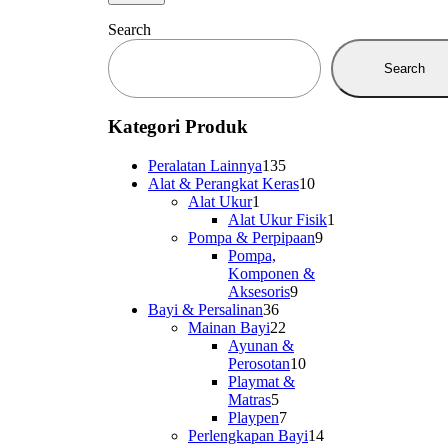
Search
Search
Kategori Produk
135
Peralatan Lainnya
135
products
10
Alat & Perangkat Keras
10
1
products
Alat Ukur
1
product
1
Alat Ukur Fisik
1
9
product
Pompa & Perpipaan
9
products
Pompa,
Komponen &
9
Aksesoris
9
36
products
Bayi & Persalinan
36
products
22
Mainan Bayi
22
products
Ayunan &
10
Perosotan
10
products
Playmat &
5
Matras
5
products
7
Playpen
7
products
14
Perlengkapan Bayi
14