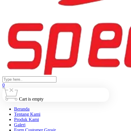
0
Cart is empty
Beranda
Tentang Kami
Produk Kami
Galeri
Form Customer Grosir