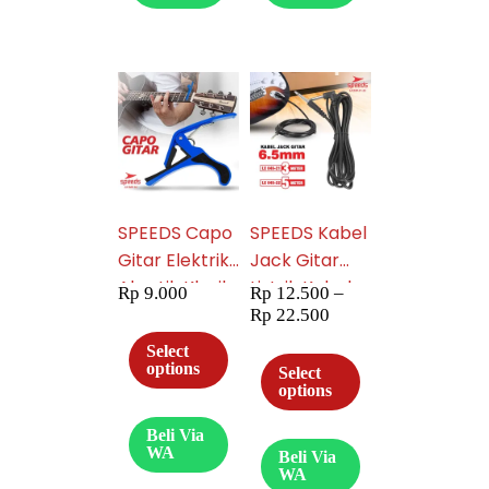
049-3
SPEEDS Capo
SPEEDS Kabel
Gitar Elektrik
Jack Gitar
Akustik Klasik
Listrik Kabel
Rp
9.000
Rp
12.500
–
049-14
Audio Kabel
Rp
22.500
Speaker 049-
Select
21-22
options
Select
options
Beli Via
WA
Beli Via
WA