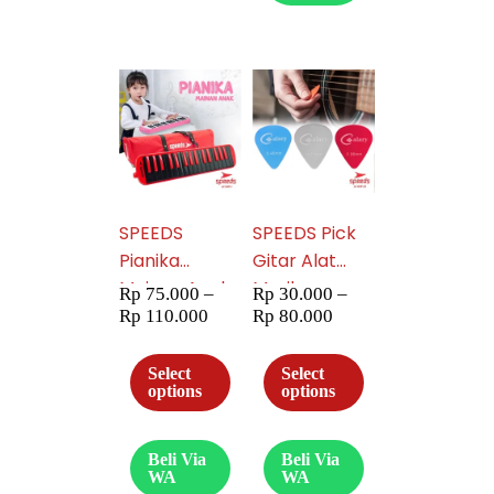
SPEEDS
SPEEDS Pick
Pianika
Gitar Alat
Mainan Anak
Musik
Rp
75.000
–
Rp
30.000
–
Murah 049-1
Celluloid
Rp
110.000
Rp
80.000
Murah
Pemetik Gitar
Select
Select
options
options
Akustik 0.46,
0.71, 0.96 mm
049-23-24-
Beli Via
Beli Via
WA
WA
25