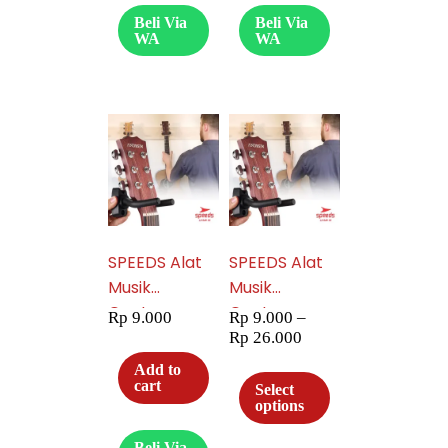
Buku Partitur
049-31
Beli Via
Beli Via
049-33
WA
WA
SPEEDS Alat
SPEEDS Alat
Musik
Musik
Gantungan
Gantungan
Rp
9.000
Rp
9.000
–
Gitar Guitar
Gitar Guitar
Rp
26.000
Hook, Bass,
Hook, Bass,
Add to
Elektrik, Klasik
Elektrik, Klasik
cart
Select
options
Praktis
Praktis
Tempel
Tempel
Beli Via