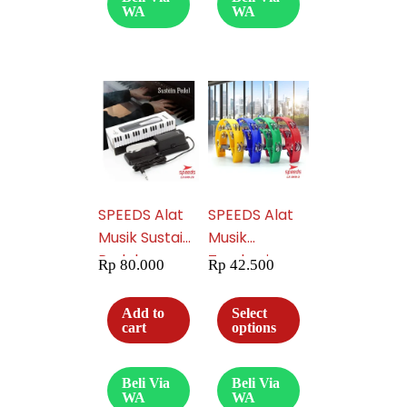
Gitar A 049-9
6
WA
WA
SPEEDS Alat
SPEEDS Alat
Musik Sustain
Musik
Pedal
Tamborin
Rp
80.000
Rp
42.500
Keyboard
Tambourine
SPEEDS Untuk
Double Ring
Add to
Select
Piano Elektrik
Plastik
cart
options
Synthesizer
Kecrekan
Digital 049-20
Tambourine
Beli Via
Beli Via
Tamborine
WA
WA