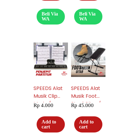
Akustik /
Klasik 049-15
Beli Via
Beli Via
WA
WA
SPEEDS Alat
SPEEDS Alat
Musik Clip
Musik Foot
Music /
Stool Gitar /
Rp
4.000
Rp
45.000
Penjepit
Pijakan Kaki /
Partitur /
Injakan Kaki /
Add to
Add to
Music Book
Guitar Foot
cart
cart
Clipper Untuk
Stool Import