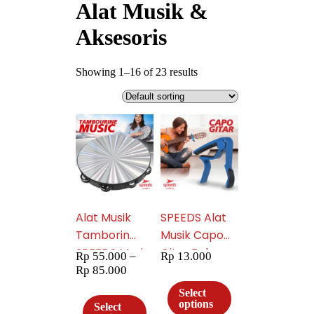
Alat Musik &
Aksesoris
Showing 1–16 of 23 results
Alat Musik
SPEEDS Alat
Tamborin
Musik Capo
SPEEDS Music
Gitar Bahan
Rp
55.000
–
Rp
13.000
Tambourine
Alumunium
Rp
85.000
Hologram
Alloy Untuk
Select
Kecringan
Gitar / Bass /
options
Select